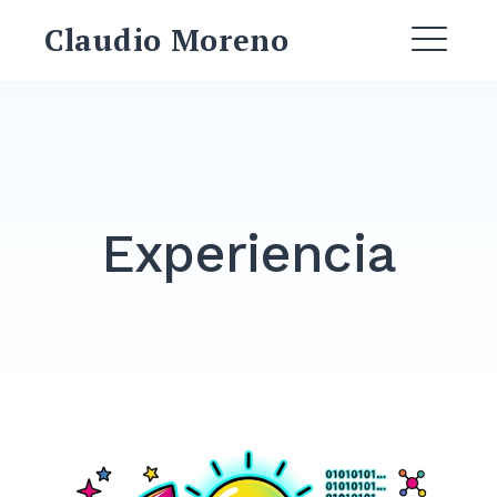
Saltar
Claudio Moreno
al
ME
contenido
Experiencia
Buscar: